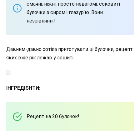
смачні, ніжні, просто невагомі, соковиті
булочки з сиром і глазур’ю. Вони
незрівнянні!
Давним-давно хотіла приготувати ці булочки, рецепт
яких вже рік лежав у зошиті.
ІНГРЕДІЄНТИ:
Рецепт на 20 булочок!