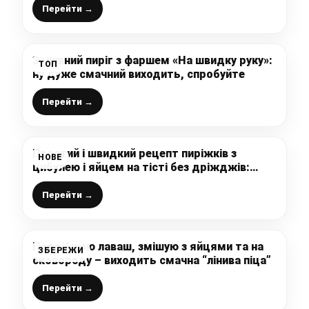
Перейти →
Заливний пиріг з фаршем «На швидку руку»:
ТОП
ну дуже смачний виходить, спробуйте
Перейти →
Простий і швидкий рецепт пиріжків з
НОВЕ
цибулею і яйцем на тісті без дріжджів:
м’якенькі, ніжні і дуже смачні
Перейти →
Подрібнюю лаваш, змішую з яйцями та на
ЗБЕРЕЖИ
сковороду – виходить смачна “лінива піца”
Перейти →