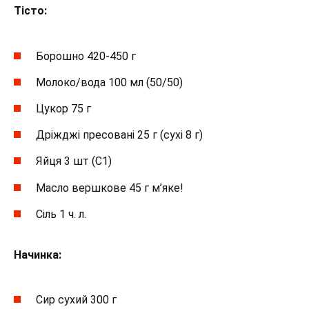
Тісто:
Борошно 420-450 г
Молоко/вода 100 мл (50/50)
Цукор 75 г
Дріжджі пресовані 25 г (сухі 8 г)
Яйця 3 шт (С1)
Масло вершкове 45 г м’яке!
Сіль 1 ч. л.
Начинка:
Сир сухий 300 г