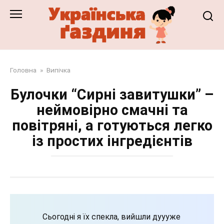
Перейти
до
змісту
Головна
»
Випічка
Булочки “Сирні завитушки” –
неймовірно смачні та
повітряні, а готуються легко
із простих інгредієнтів
Сьогодні я їх спекла, вийшли дуууже