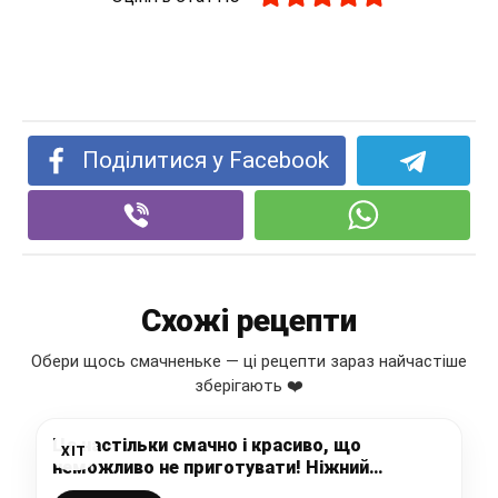
Поділитися у Facebook
Схожі рецепти
Обери щось смачненьке — ці рецепти зараз найчастіше
зберігають ❤️
Це настільки смачно і красиво, що
ХІТ
неможливо не приготувати! Ніжний
“Двоколірний” кекс на молоці