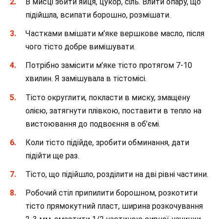
В мисці збити яйця, цукор, сіль. Влити опару, що
підійшла, всипати борошно, розмішати.
Частками вмішати м’яке вершкове масло, після
чого тісто добре вимішувати.
Потрібно замісити м’яке тісто протягом 7-10
хвилин. Я замішувала в тістомісі.
Тісто округлити, покласти в миску, змащену
олією, затягнути плівкою, поставити в тепло на
вистоювання до подвоєння в об’ємі.
Коли тісто підійде, зробити обминання, дати
підійти ще раз.
Тісто, що підійшло, розділити на дві рівні частини.
Робочий стіл припилити борошном, розкотити
тісто прямокутний пласт, ширина розкочування