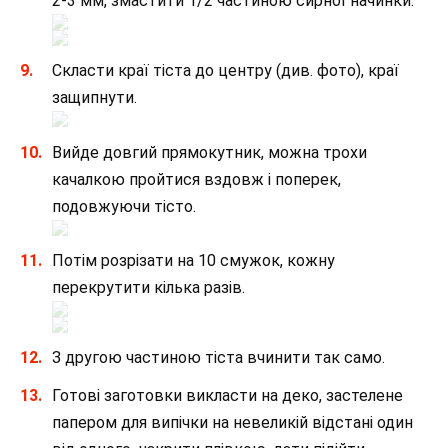
2-3 мм, змастити 1/2 частиною сирної начинки.
Скласти краї тіста до центру (див. фото), краї
защипнути.
Вийде довгий прямокутник, можна трохи
качалкою пройтися вздовж і поперек,
подовжуючи тісто.
Потім розрізати на 10 смужок, кожну
перекрутити кілька разів.
З другою частиною тіста вчинити так само.
Готові заготовки викласти на деко, застелене
папером для випічки на невеликій відстані один