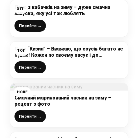
Лечо з кабачків на зиму – дуже смачна
ХІТ
закуска, яку усі так люблять
Перейти →
Соус “Кизил” – Вважаю, що соусів багато не
ТОП
буває! Кожен по своєму пасує і до
макаронів, до м’яса. Збегігайте рецептик
Перейти →
НОВЕ
Смачний маринований часник на зиму –
рецепт з фото
Перейти →