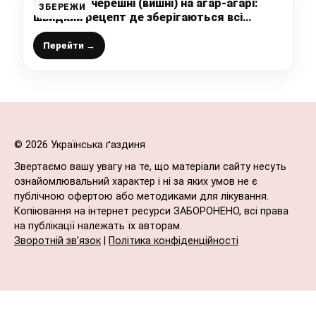
Варення з черешні (вишні) на агар-агарі:
ЗБЕРЕЖИ
швидкий рецепт де зберігаються всі
вітаміни
Перейти →
© 2026 Українська ґаздиня
Звертаємо вашу увагу на те, що матеріали сайту несуть
ознайомлювальний характер і ні за яких умов не є
публічною офертою або методиками для лікування.
Копіювання на інтернет ресурси ЗАБОРОНЕНО, всі права
на публікації належать їх авторам.
Зворотній зв’язок
|
Політика конфіденційності