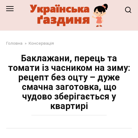
Перейти
до
змісту
Головна
»
Консервація
Баклажани, перець та
томати із часником на зиму:
рецепт без оцту – дуже
смачна заготовка, що
чудово зберігається у
квартирі