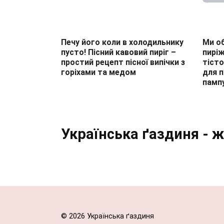
Печу його коли в холодильнику
Ми о
пусто! Пісний кавовий пиріг –
пиріж
простий рецепт пісної випічки з
тісто
горіхами та медом
для п
пампу
Пагінація
записів
Українська ґаздиня - 
© 2026 Українська ґаздиня