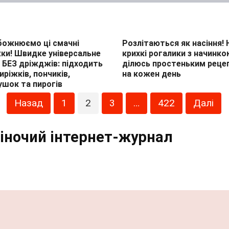
божнюємо ці смачні
Розлітаються як насіння! Н
ки! Швидке універсальне
крихкі рогалики з начинко
 БЕЗ дріжджів: підходить
ділюсь простеньким реце
иріжків, пончиків,
на кожен день
шок та пирогів
Назад
1
2
3
…
422
Далі
жіночий інтернет-журнал