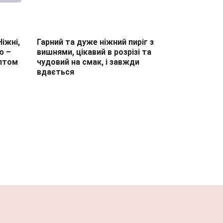
іжні,
Гарний та дуже ніжний пиріг з
ю –
вишнями, цікавий в розрізі та
птом
чудовий на смак, і завжди
вдається