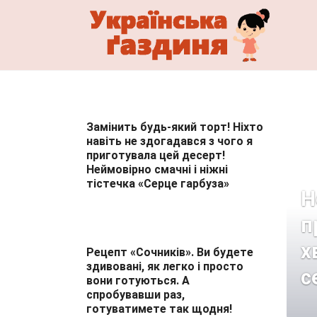
Перейти
до
змісту
Замінить будь-який торт! Ніхто
навіть не здогадався з чого я
приготувала цей десерт!
Неймовірно смачні і ніжні
тістечка «Серце гарбуза»
Н
п
х
Рецепт «Сочників». Ви будете
здивовані, як легко і просто
с
вони готуються. А
спробувавши раз,
готуватимете так щодня!