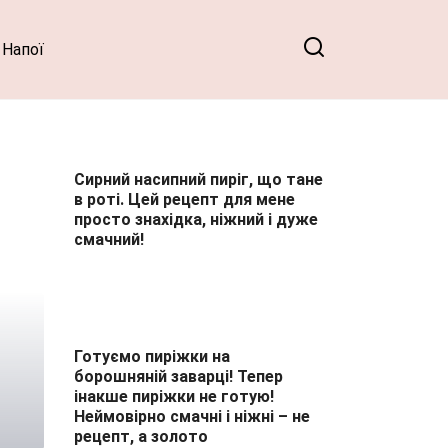
Напої
Сирний насипний пиріг, що тане
в роті. Цей рецепт для мене
просто знахідка, ніжний і дуже
смачний!
Готуємо пиріжки на
борошняній заварці! Тепер
інакше пиріжки не готую!
Неймовірно смачні і ніжні – не
рецепт, а золото