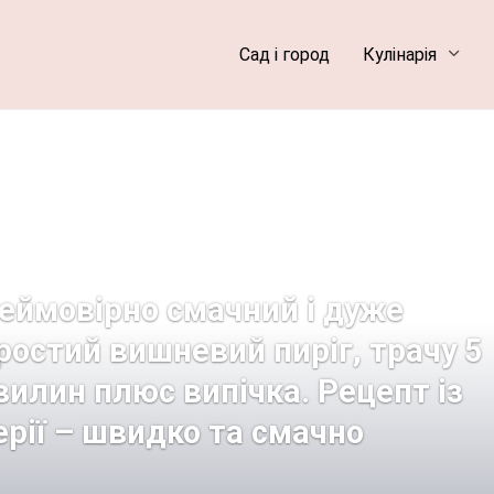
Сад і город
Кулінарія
еймовірно смачний і дуже
ростий вишневий пиріг, трачу 5
вилин плюс випічка. Рецепт із
ерії – швидко та смачно