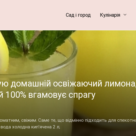
Сад і город
Кулінарія
отую домашній освіжаючий лимон
й 100% вгамовує спрагу
оматним, свіжим. Саме те, що відмінно підходить для спекотно
 вода холодна кип’ячена 2 л;