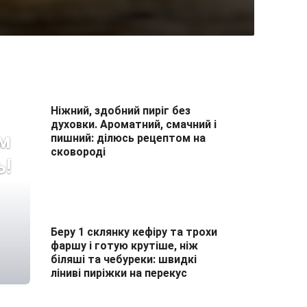
Ніжний, здобний пиріг без
духовки. Ароматний, смачний і
їм
пишний: ділюсь рецептом на
сковороді
ь!
Беру 1 склянку кефіру та трохи
фаршу і готую крутіше, ніж
біляші та чебуреки: швидкі
ліниві пиріжки на перекус