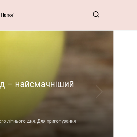
Напої
ад – найсмачніший
го літнього дня. Для приготування