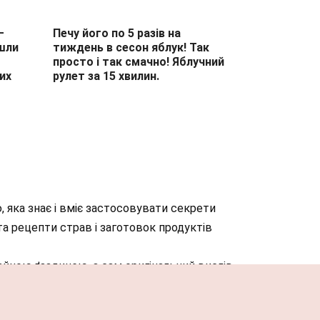
–
Печу його по 5 разів на
йшли
тиждень в сесон яблук! Так
просто і так смачно! Яблучний
их
рулет за 15 хвилин.
, яка знає і вміє застосовувати секрети
а рецепти страв і заготовок продуктів
айною ґаздинею, а сам оригінальний вислів