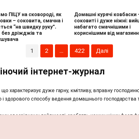
мо ПІЦУ на сковороді, як
Домашні курячі ковбаски 
ховки – соковита, смачна і
соковиті і дуже ніжні: ви
ться “на швидку руку”.
набагато смачнішими і
 без дріжджів та
кориснішими від магазинн
ушувача
1
2
…
422
Далі
жіночий інтернет-журнал
 що характеризує дуже гарну, кмітливу, вправну господиню
го і здорового способу ведення домашнього господарства т
цьому своєрідному дайджесті, зроблять кожну жінку фест ф