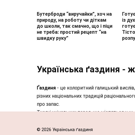
Бутерброди “виручайки”, хоч на
Готує
природу, на роботу чи діткам
із ду
до школи, так смачно, що і піци
готує
не треба: простий рецепт “на
Тісто
швидку руку”
розп
Пагінація
записів
Українська ґаздиня - 
Ґаздиня
- це колоритний галицький вислів,
різних національних традицій раціонально
про запас.
Тисячі унікальних порад, що містяться у 
збагатить наше знання рідної мови.
© 2026 Українська ґаздиня