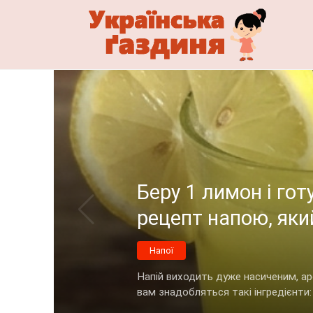
Перейти
до
змісту
Беру 1 лимон і г
рецепт напою, яки
Напої
Напій виходить дуже насиченим, ар
вам знадобляться такі інгредієнти: