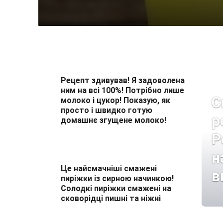
Рецепт здивував! Я задоволена
ним на всі 100%! Потрібно лише
С
молоко і цукор! Показую, як
просто і швидко готую
р
домашнє згущене молоко!
Р
н
Це найсмачніші смажені
в
пиріжки із сирною начинкою!
Солодкі пиріжки смажені на
сковорідці пишні та ніжні