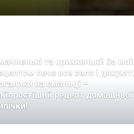
мачненькі та крихкенькі! За мо
ецептом пече все село і дякуют
огалики на смальці –
айпростіший рецепт домашньої
ипічки!