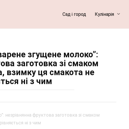
Сад і город
Кулінарія
варене згущене молоко”:
ова заготовка зі смаком
, взимку ця смакота не
ться ні з чим