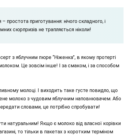
– простота приготування: нічого складного, і
мних сюрпризів не трапляється ніколи!
серт з яблучним пюре “Ніженка”, в якому протерті
локом. Це зовсім інше! І за смаком, і за способом
ивному молоці. І виходить таке густе повидло, що
щене молоко з чудовим яблучним наповнювачем. Або
передати словами, це потрібно спробувати!
ти натуральним! Якщо є молоко від власної корівки
газині, то тільки в пакетах з коротким терміном