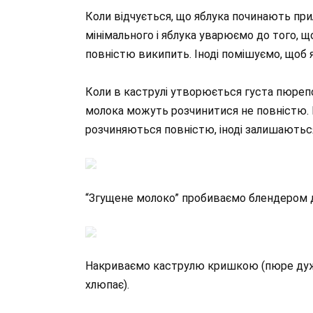
Коли відчується, що яблука починають при
мінімального і яблука уварюємо до того, щ
повністю википить. Іноді помішуємо, щоб яб
Коли в каструлі утворюється густа пюрепо
молока можуть розчинитися не повністю. Ц
розчиняються повністю, іноді залишаютьс
“Згущене молоко” пробиваємо блендером до
Накриваємо каструлю кришкою (пюре дуже 
хлюпає).