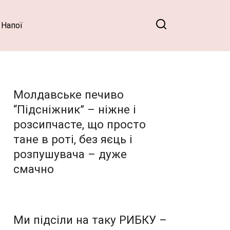
Напої
Молдавське печиво
“Підсніжник” – ніжне і
розсипчасте, що просто
тане в роті, без яєць і
розпушувача – дуже
смачно
Ми підсіли на таку РИБКУ –