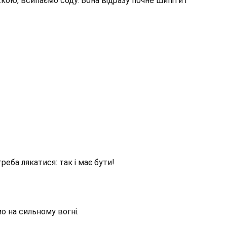
ою, всипаємо соду. Вона відразу почне шипіти і
реба лякатися: так і має бути!
о на сильному вогні.