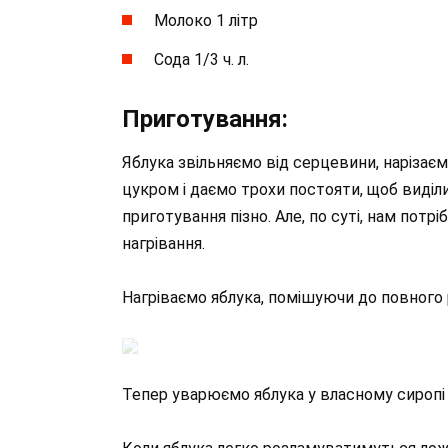
Молоко 1 літр
Сода 1/3 ч. л.
Приготування:
Яблука звільняємо від серцевини, наріза
цукром і даємо трохи постояти, щоб виділи
приготування пізно. Але, по суті, нам потр
нагрівання.
Нагріваємо яблука, помішуючи до повного 
Тепер уварюємо яблука у власному сиропі д