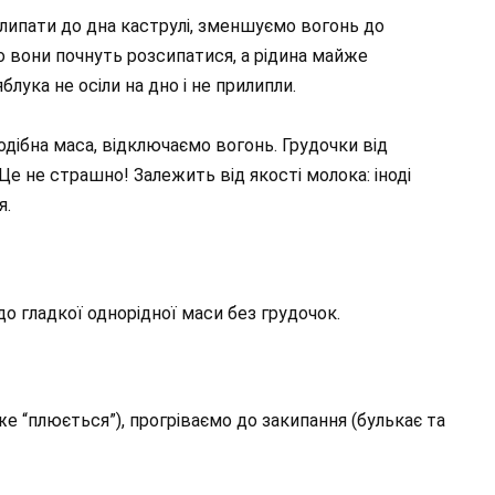
липати до дна каструлі, зменшуємо вогонь до
о вони почнуть розсипатися, а рідина майже
лука не осіли на дно і не прилипли.
дібна маса, відключаємо вогонь. Грудочки від
е не страшно! Залежить від якості молока: іноді
я.
 гладкої однорідної маси без грудочок.
“плюється”), прогріваємо до закипання (булькає та