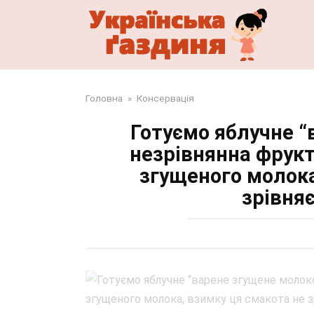
Перейти
до
змісту
Головна
»
Консервація
Готуємо яблучне “
незрівнянна фрукт
згущеного молока
зрівняє