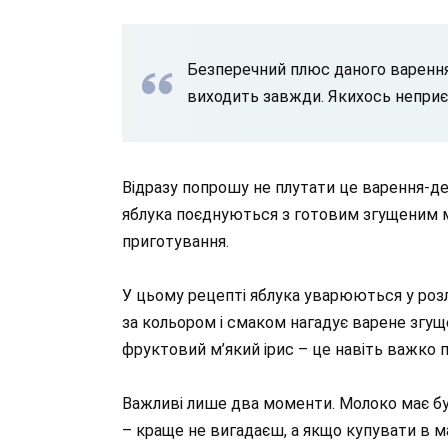
Безперечний плюс даного варення 
виходить завжди. Якихось неприє
Відразу попрошу не плутати це варення-де
яблука поєднуються з готовим згущеним мо
приготування.
У цьому рецепті яблука уварюються у розл
за кольором і смаком нагадує варене згу
фруктовий м’який ірис – це навіть важко 
Важливі лише два моменти. Молоко має бу
– краще не вигадаєш, а якщо купувати в ма