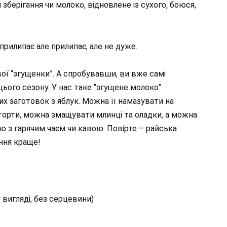
зберігання чи молоко, відновлене із сухого, боюся,
 прилипає але прилипає, але не дуже.
вої “згущенки”. А спробувавши, ви вже самі
цього сезону. У нас таке “згущене молоко”
х заготовок з яблук. Можна її намазувати на
орти, можна змащувати млинці та оладки, а можна
ою з гарячим чаєм чи кавою. Повірте – райська
ння краще!
 вигляді, без серцевини)