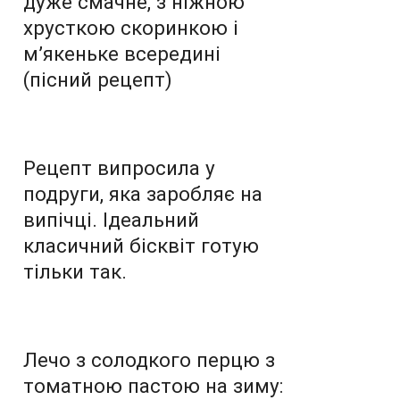
дуже смачне, з ніжною
хрусткою скоринкою і
м’якеньке всередині
(пісний рецепт)
Рецепт випросила у
подруги, яка заробляє на
випічці. Ідеальний
класичний бісквіт готую
тільки так.
Лечо з солодкого перцю з
томатною пастою на зиму: