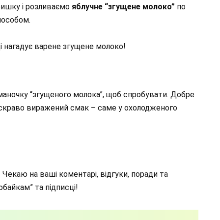
ришку і розливаємо
яблучне
“згущене молоко”
по
пособом.
і нагадує варене згущене молоко!
маночку “згущеного молока”, щоб спробувати. Добре
 яскраво виражений смак – саме у охолодженого
 Чекаю на ваші коментарі, відгуки, поради та
байкам” та підписці!