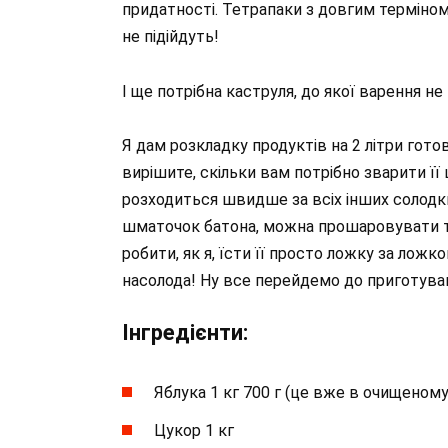
придатності. Тетрапаки з довгим терміном 
не підійдуть!
І ще потрібна каструля, до якої варення не
Я дам розкладку продуктів на 2 літри гото
вирішите, скільки вам потрібно зварити її 
розходиться швидше за всіх інших солодки
шматочок батона, можна прошаровувати т
робити, як я, їсти її просто ложку за ложк
насолода! Ну все перейдемо до приготува
Інгредієнти:
Яблука 1 кг 700 г (це вже в очищеному
Цукор 1 кг