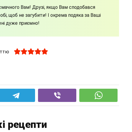
мачного Вам! Друзі, якщо Вам сподобався
бі, щоб не загубити! І окрема подяка за Ваші
ені дуже приємно!
аттю
і рецепти