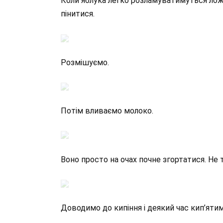
Коли яблука легко розламуватимуться ложк
пінитися.
Розмішуємо.
Потім вливаємо молоко.
Воно просто на очах почне згортатися. Не т
Доводимо до кипіння і деякий час кип’ятим